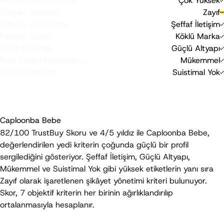
Müşteri Memnuniyeti
Çok Yüksek
-10
0
20
Şikayet Yönetimi
Zayıf
-10
0
20
İletişim ve Şeffaflık
Şeffaf İletişim
0
20
Faaliyet Süresi
Köklü Marka
0
20
Siber Güvenlik
Güçlü Altyapı
0
20
İade Süreci Performansı
Mükemmel
-40
0
Ticari Suistimal
Suistimal Yok
-40
0
TrustBuy Skoru, objektif kriterlere dayalı bağımsız bir
değerlendirmedir; bir satın alma tavsiyesi veya garanti niteliği
taşımaz.
Caploonba Bebe
82/100
 TrustBuy Skoru ve 
4/5 yıldız
 ile Caploonba Bebe, 
değerlendirilen yedi kriterin çoğunda güçlü bir profil 
sergilediğini gösteriyor. 
Şeffaf İletişim
, 
Güçlü Altyapı
, 
Mükemmel
 ve 
Suistimal Yok
 gibi yüksek etiketlerin yanı sıra 
Zayıf
 olarak işaretlenen şikâyet yönetimi kriteri bulunuyor. 
Skor, 7 objektif kriterin her birinin ağırlıklandırılıp 
ortalanmasıyla hesaplanır.