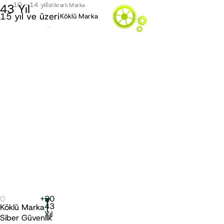
10 - 14 yıl
43
Yıl
İstikrarlı Marka
15 yıl ve üzeri
Köklü Marka
-
0
+
20
43
Köklü Marka
Yıl
Siber Güvenlik