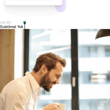
40
-
30
0
Suistimal Yok