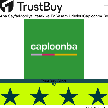
Ana Sayfa
›
Mobilya, Yatak ve Ev Yaşam Ürünleri
›
Caploonba Be
TrustBuy Skoru
82