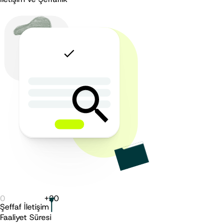
0
+
20
Şeffaf İletişim
Faaliyet Süresi