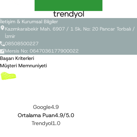
İletişim & Kurumsal Bilgiler
Kazımkarabekir Mah. 6907 / 1 Sk. No: 20 Pancar Torbalı /
İzmir
08508500227
Mersis No
:
0647036177900022
Başarı Kriterleri
Müşteri Memnuniyeti
Google
4.9
Ortalama Puan
4.9
/5.0
Trendyol
1.0