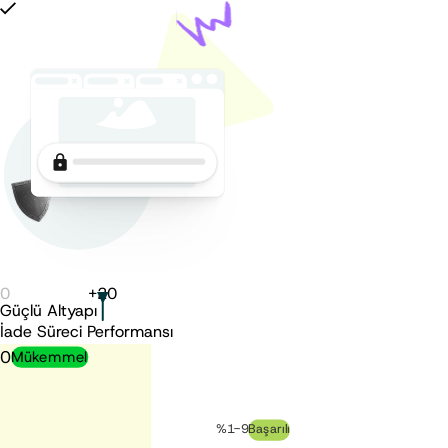
0
+
20
Güçlü Altyapı
İade Süreci Performansı
0
Mükemmel
%1-9
Başarılı