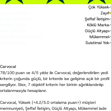
Müşteri Memnuniyeti
Çok Yüksek
-10
0
20
Şikayet Yönetimi
Zayıf
-10
0
20
İletişim ve Şeffaflık
Şeffaf İletişim
0
20
Faaliyet Süresi
Köklü Marka
0
20
Siber Güvenlik
Güçlü Altyapı
0
20
İade Süreci Performansı
Mükemmel
-40
0
Ticari Suistimal
Suistimal Yok
-40
0
TrustBuy Skoru, objektif kriterlere dayalı bağımsız bir
değerlendirmedir; bir satın alma tavsiyesi veya garanti niteliği
taşımaz.
Carvocal
78/100
 puan ve 
4/5 yıldız
 ile Carvocal, değerlendirilen yedi 
kriterin çoğunda güçlü, bir kriterde ise gelişime açık bir profil 
sergiliyor. Skor, 7 objektif kriterin her birinin ağırlıklandırılıp 
ortalanmasıyla hesaplanır.
Carvocal, 
Yüksek
 (<4.2/5.0 ortalama puan>) müşteri 
memnuniyeti, 
Şeffaf İletişim
, 
Güçlü Altyapı
, 
Mükemmel
 iade 