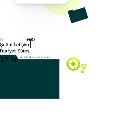
0
+
20
Şeffaf İletişim
Faaliyet Süresi
10 - 14 yıl
17
Yıl
İstikrarlı Marka
15 yıl ve üzeri
Köklü Marka
-