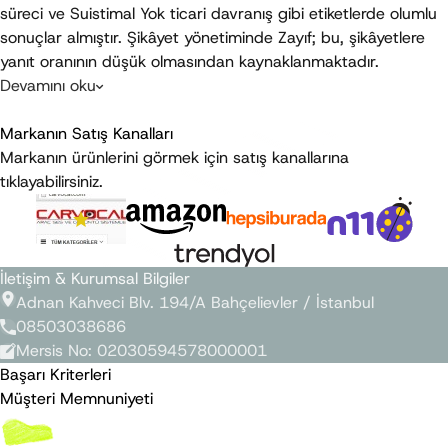
süreci ve 
Suistimal Yok
 ticari davranış gibi etiketlerde olumlu 
sonuçlar almıştır. Şikâyet yönetiminde 
Zayıf
; bu, şikâyetlere 
yanıt oranının düşük olmasından kaynaklanmaktadır.
Devamını oku
Son Güncelleme
:
Temmuz 2026
Markanın Satış Kanalları
Markanın ürünlerini görmek için satış kanallarına
tıklayabilirsiniz.
İletişim & Kurumsal Bilgiler
Adnan Kahveci Blv. 194/A Bahçelievler / İstanbul
08503038686
Mersis No
:
02030594578000001
Başarı Kriterleri
Müşteri Memnuniyeti