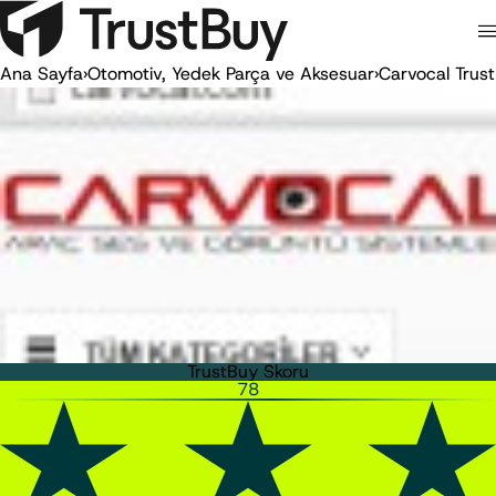
Ana Sayfa
›
Otomotiv, Yedek Parça ve Aksesuar
›
Carvocal Trus
TrustBuy Skoru
78