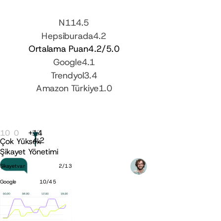
N11
4.5
Hepsiburada
4.2
Ortalama Puan
4.2
/5.0
Google
4.1
Trendyol
3.4
Amazon Türkiye
1.0
10
0
+
20
14
4.2
Çok Yüksek
Şikayet Yönetimi
Şikayetvar
2
/
13
Google
10
/
45