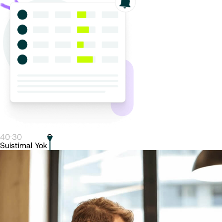
40
-
30
0
Suistimal Yok