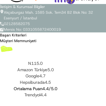
İletişim & Kurumsal Bilgiler
Akçaburgaz Mah. 1585 Sok. Tem34 B2 Blok No: 32
Esenyurt / İstanbul
02128582075
Mersis No
:
0331055872400019
Başarı Kriterleri
Müşteri Memnuniyeti
N11
5.0
Amazon Türkiye
5.0
Google
4.7
Hepsiburada
4.5
Ortalama Puan
4.4
/5.0
Trendyol
4.4