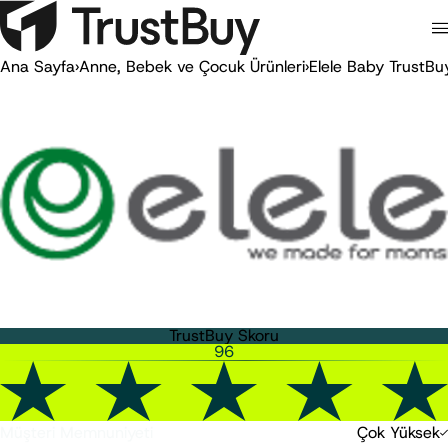
Ana Sayfa
›
Anne, Bebek ve Çocuk Ürünleri
›
Elele Baby TrustBu
TrustBuy Skoru
96
Müşteri Memnuniyeti
Çok Yüksek
-10
0
20