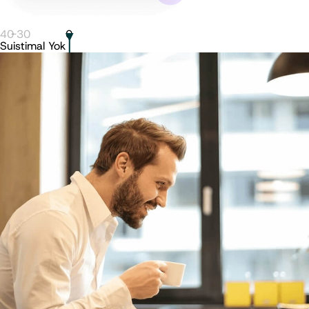
40
-
30
0
Suistimal Yok