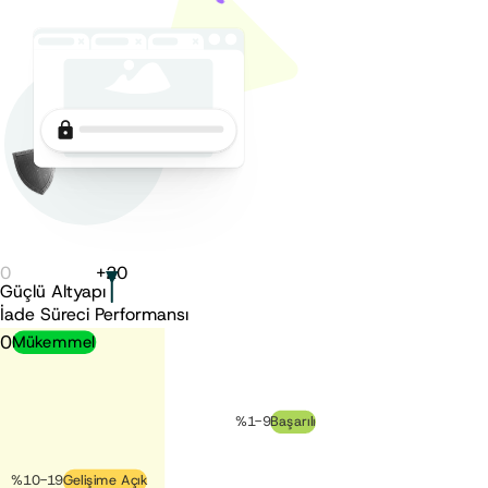
0
+
20
Güçlü Altyapı
İade Süreci Performansı
0
Mükemmel
%1-9
Başarılı
%10-19
Gelişime Açık