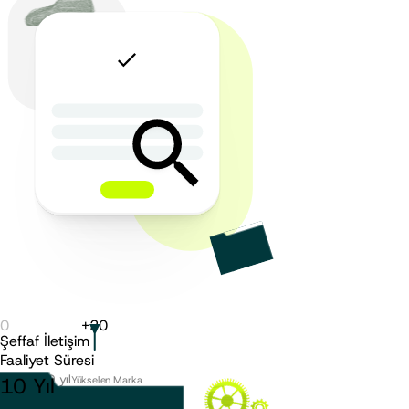
0
+
20
Şeffaf İletişim
Faaliyet Süresi
5 - 9 yıl
10
Yıl
Yükselen Marka
10 - 14 yıl
İstikrarlı Marka