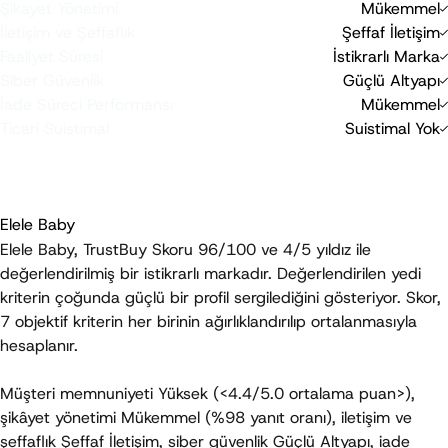
Şikayet Yönetimi
Mükemmel
-10
0
20
İletişim ve Şeffaflık
Şeffaf İletişim
0
20
Faaliyet Süresi
İstikrarlı Marka
0
20
Siber Güvenlik
Güçlü Altyapı
0
20
İade Süreci Performansı
Mükemmel
-40
0
Ticari Suistimal
Suistimal Yok
-40
0
TrustBuy Skoru, objektif kriterlere dayalı bağımsız bir
değerlendirmedir; bir satın alma tavsiyesi veya garanti niteliği
taşımaz.
Elele Baby
Elele Baby, TrustBuy Skoru 
96/100
 ve 
4/5 yıldız
 ile 
değerlendirilmiş bir istikrarlı markadır. Değerlendirilen yedi 
kriterin çoğunda güçlü bir profil sergilediğini gösteriyor. Skor, 
7 objektif kriterin her birinin ağırlıklandırılıp ortalanmasıyla 
hesaplanır.
Müşteri memnuniyeti 
Yüksek
 (<4.4/5.0 ortalama puan>), 
şikâyet yönetimi 
Mükemmel
 (%98 yanıt oranı), iletişim ve 
şeffaflık 
Şeffaf İletişim
, siber güvenlik 
Güçlü Altyapı
, iade 