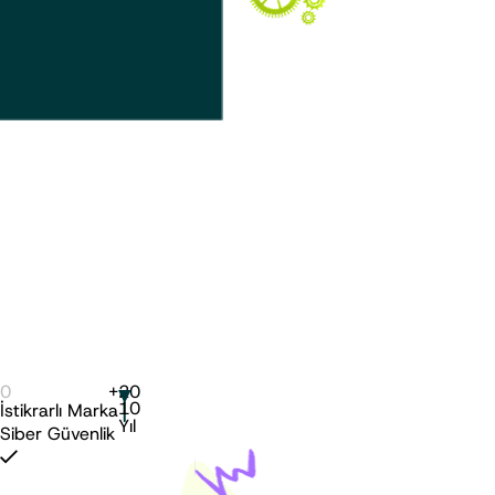
15 yıl ve üzeri
Köklü Marka
0
+
20
10
İstikrarlı Marka
Yıl
Siber Güvenlik