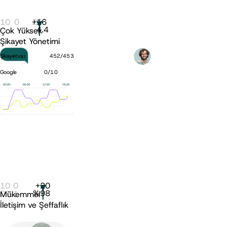
10
0
+
20
16
4.4
Çok Yüksek
Şikayet Yönetimi
Şikayetvar
452
/
453
Google
0
/
10
10
0
+
20
%
98
0
%
1
Mükemmel
İletişim ve Şeffaflık