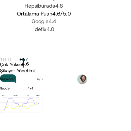
Hepsiburada
4.8
Ortalama Puan
4.6
/5.0
Google
4.4
İdefix
4.0
10
0
20
+
17
4.6
Çok Yüksek
Şikayet Yönetimi
Şikayetvar
4
/
6
Google
4
/
4