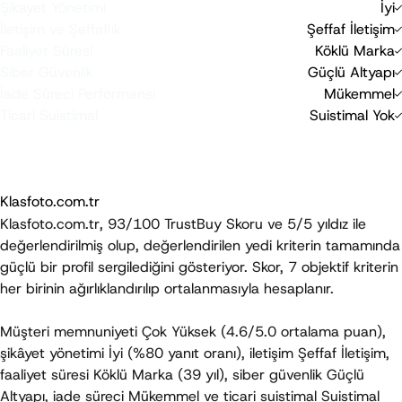
Şikayet Yönetimi
İyi
-10
0
20
İletişim ve Şeffaflık
Şeffaf İletişim
0
20
Faaliyet Süresi
Köklü Marka
0
20
Siber Güvenlik
Güçlü Altyapı
0
20
İade Süreci Performansı
Mükemmel
-40
0
Ticari Suistimal
Suistimal Yok
-40
0
TrustBuy Skoru, objektif kriterlere dayalı bağımsız bir
değerlendirmedir; bir satın alma tavsiyesi veya garanti niteliği
taşımaz.
Klasfoto.com.tr
Klasfoto.com.tr
, 93/100 TrustBuy Skoru ve 5/5 yıldız ile 
değerlendirilmiş olup, değerlendirilen yedi kriterin tamamında 
güçlü bir profil sergilediğini gösteriyor. Skor, 7 objektif kriterin 
her birinin ağırlıklandırılıp ortalanmasıyla hesaplanır.
Müşteri memnuniyeti 
Çok Yüksek
 (4.6/5.0 ortalama puan), 
şikâyet yönetimi 
İyi
 (%80 yanıt oranı), iletişim 
Şeffaf İletişim
, 
faaliyet süresi 
Köklü Marka
 (39 yıl), siber güvenlik 
Güçlü 
Altyapı
, iade süreci 
Mükemmel
 ve ticari suistimal 
Suistimal 