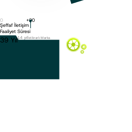
0
+
20
Şeffaf İletişim
Faaliyet Süresi
10 - 14 yıl
39
Yıl
İstikrarlı Marka
15 yıl ve üzeri
Köklü Marka
-