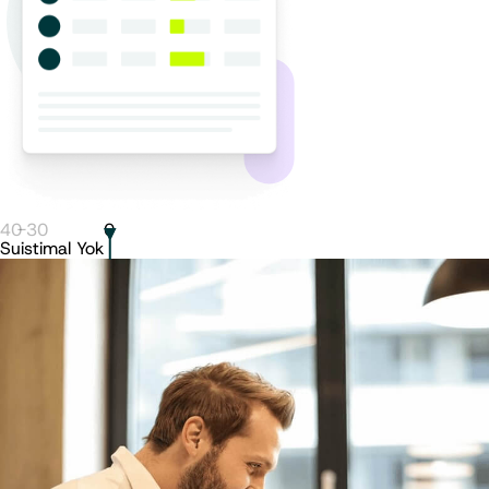
40
-
30
0
Suistimal Yok