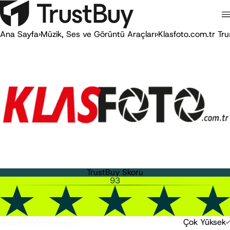
Ana Sayfa
›
Müzik, Ses ve Görüntü Araçları
›
Klasfoto.com.tr Tr
TrustBuy Skoru
93
Müşteri Memnuniyeti
Çok Yüksek
-10
0
20