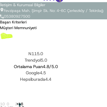
İletişim & Kurumsal Bilgiler
Fevzipaşa Mah. Şimşir Sk. No: 4-6C Çerkezköy / Tekirdağ
05380927500
Başarı Kriterleri
Müşteri Memnuniyeti
N11
5.0
Trendyol
5.0
Ortalama Puan
4.8
/5.0
Google
4.5
Hepsiburada
4.4
10
0
20
+
18