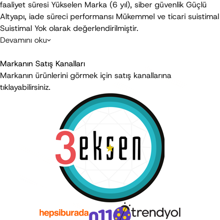
faaliyet süresi 
Yükselen Marka
 (6 yıl), siber güvenlik 
Güçlü 
Altyapı
, iade süreci performansı 
Mükemmel
 ve ticari suistimal 
Suistimal Yok
 olarak değerlendirilmiştir.
Devamını oku
Son Güncelleme
:
Temmuz 2026
Markanın Satış Kanalları
Markanın ürünlerini görmek için satış kanallarına
tıklayabilirsiniz.