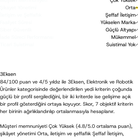
Müşteri Memnuniyeti
Çok Yüksek
-10
0
20
Şikayet Yönetimi
Orta
-10
0
20
İletişim ve Şeffaflık
Şeffaf İletişim
0
20
Faaliyet Süresi
Yükselen Marka
0
20
Siber Güvenlik
Güçlü Altyapı
0
20
İade Süreci Performansı
Mükemmel
-40
0
Ticari Suistimal
Suistimal Yok
-40
0
TrustBuy Skoru, objektif kriterlere dayalı bağımsız bir
değerlendirmedir; bir satın alma tavsiyesi veya garanti niteliği
taşımaz.
3Eksen
84/100
 puan ve 
4/5 yıldız
 ile 3Eksen, Elektronik ve Robotik 
Ürünler kategorisinde değerlendirilen yedi kriterin çoğunda 
güçlü bir profil sergilediğini, bir iki kriterde ise gelişime açık 
bir profil gösterdiğini ortaya koyuyor. Skor, 7 objektif kriterin 
her birinin ağırlıklandırılıp ortalanmasıyla hesaplanır.
Müşteri memnuniyeti 
Çok Yüksek
 (4.8/5.0 ortalama puan), 
şikâyet yönetimi 
Orta
, iletişim ve şeffaflık 
Şeffaf İletişim
, 