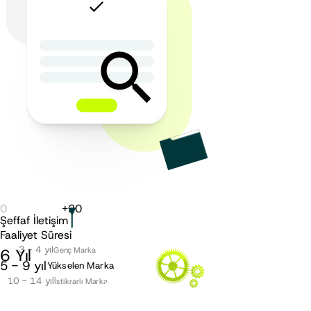
0
+
20
Şeffaf İletişim
Faaliyet Süresi
3 - 4 yıl
6
Yıl
Genç Marka
5 - 9 yıl
Yükselen Marka
10 - 14 yıl
İstikrarlı Marka