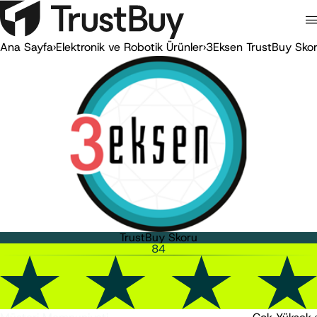
Ana Sayfa
›
Elektronik ve Robotik Ürünler
›
3Eksen TrustBuy Sko
TrustBuy Skoru
84