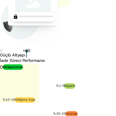
0
+
20
Güçlü Altyapı
İade Süreci Performansı
0
Mükemmel
%1-9
Başarılı
%10-19
Gelişime Açık
%20-29
Yetersiz