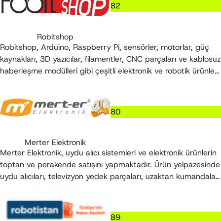
82
Robitshop
Robitshop, Arduino, Raspberry Pi, sensörler, motorlar, güç
kaynakları, 3D yazıcılar, filamentler, CNC parçaları ve kablosuz
haberleşme modülleri gibi çeşitli elektronik ve robotik ürünler
sunmaktadır.
80
Merter Elektronik
Merter Elektronik, uydu alıcı sistemleri ve elektronik ürünlerin
toptan ve perakende satışını yapmaktadır. Ürün yelpazesinde
uydu alıcıları, televizyon yedek parçaları, uzaktan kumandalar,
profesyonel ses sistemleri, güvenlik kameraları, adaptörler,
piller, oto ses ve görüntü sistemleri, bilgisayar çevre birimleri,
LED aydınlatma ürünleri ve çeşitli kablo çeşitleri
89