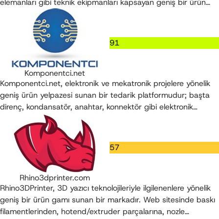
elemanları gibi teknik ekipmanları kapsayan geniş bir ürün
portföyüyle faaliyet gösteren bir elektronik markettir.
91
Komponentci.net
Komponentci.net, elektronik ve mekatronik projelere yönelik
geniş ürün yelpazesi sunan bir tedarik platformudur; başta
direnç, kondansatör, anahtar, konnektör gibi elektronik
komponentler ile Arduino/Raspberry Pi uyumlu geliştirme
kartları ve modüller, sensörler, kablo ve bağlantı elemanları,
güç ürünleri ile hobi-robotik ekipmanları ve ölçüm-el aletleri
57
gibi ürünler sunmaktadır.
Rhino3dprinter.com
Rhino3DPrinter, 3D yazıcı teknolojileriyle ilgilenenlere yönelik
geniş bir ürün gamı sunan bir markadır. Web sitesinde baskı
filamentlerinden, hotend/extruder parçalarına, nozle