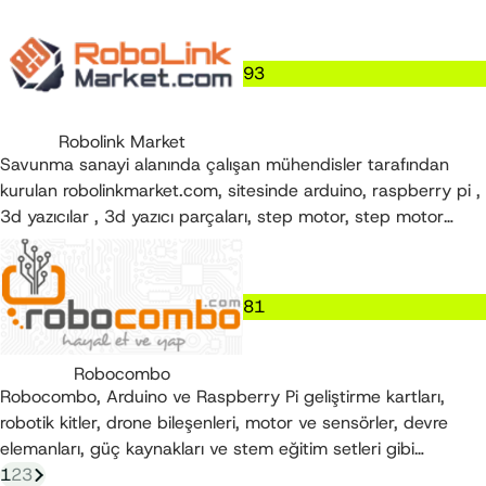
çeşitlerinden ısıtıcı yataklara ve elektronik ya da mekanik
bileşenlere kadar pek çok teknik ekipman yer almaktadır.
93
Robolink Market
Savunma sanayi alanında çalışan mühendisler tarafından
kurulan robolinkmarket.com, sitesinde arduino, raspberry pi ,
3d yazıcılar , 3d yazıcı parçaları, step motor, step motor
sürücüleri gibi onlarca kategoride binlerce ürünü satışa
sunmaktadır.
81
Robocombo
Robocombo, Arduino ve Raspberry Pi geliştirme kartları,
robotik kitler, drone bileşenleri, motor ve sensörler, devre
elemanları, güç kaynakları ve stem eğitim setleri gibi
elektronik ve kodlama projelerine yönelik ürünlerin satıldığı bir
1
2
3