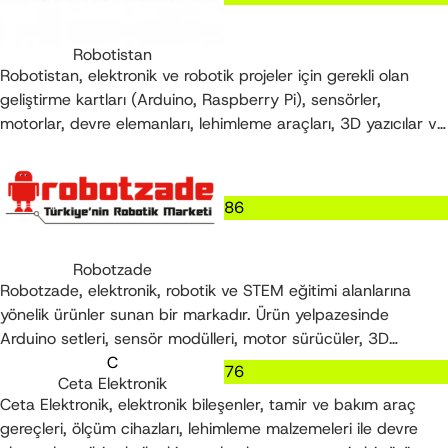
bulunmaktadır.
Robotistan
Robotistan, elektronik ve robotik projeler için gerekli olan
geliştirme kartları (Arduino, Raspberry Pi), sensörler,
motorlar, devre elemanları, lehimleme araçları, 3D yazıcılar ve
STEM eğitim kitleri gibi ürünleri satan bir teknoloji
mağazasıdır. Hobi amaçlı kullanıcılar, öğrenciler, öğretmenler
ve mühendisler için geniş bir ürün yelpazesi sunar ve
86
uygulamalı projeler geliştirmek isteyenlere yönelik donanım
sağlar.
Robotzade
Robotzade, elektronik, robotik ve STEM eğitimi alanlarına
yönelik ürünler sunan bir markadır. Ürün yelpazesinde
Arduino setleri, sensör modülleri, motor sürücüler, 3D
yazıcılar, Raspberry Pi aksesuarları ve çeşitli robot kitleri yer
C
76
Ceta Elektronik
alır. Bu ürünler, özellikle öğrenciler, öğretmenler, maker
Ceta Elektronik, elektronik bileşenler, tamir ve bakım araç
toplulukları ve hobi elektroniğiyle ilgilenen kullanıcılar için
gereçleri, ölçüm cihazları, lehimleme malzemeleri ile devre
tasarlanmıştır.